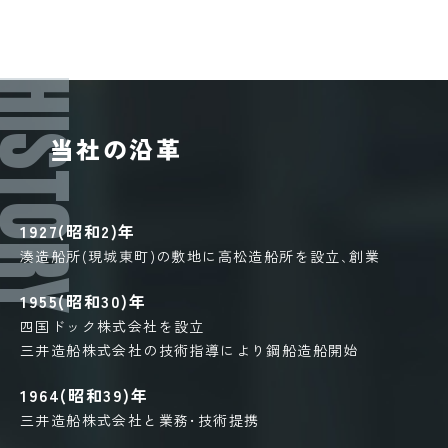
ISTORY
当社の沿革
1927(昭和2)年
湊造船所(現城東町)の敷地に高松造船所を設立､創業
1955(昭和30)年
四国ドック株式会社を設立
三井造船株式会社の技術指導により鋼船造船開始
1964(昭和39)年
三井造船株式会社と業務･技術提携