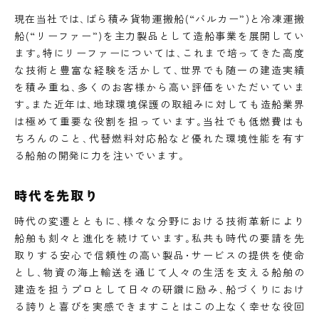
現在当社では､ばら積み貨物運搬船(“バルカー”)と冷凍運搬
船(“リーファー”)を主力製品として造船事業を展開してい
ます｡特にリーファーについては､これまで培ってきた高度
な技術と豊富な経験を活かして､世界でも随一の建造実績
を積み重ね､多くのお客様から高い評価をいただいていま
す｡また近年は､地球環境保護の取組みに対しても造船業界
は極めて重要な役割を担っています｡当社でも低燃費はも
ちろんのこと､代替燃料対応船など優れた環境性能を有す
る船舶の開発に力を注いでいます｡
時代を先取り
時代の変遷とともに､様々な分野における技術革新により
船舶も刻々と進化を続けています｡私共も時代の要請を先
取りする安心で信頼性の高い製品･サービスの提供を使命
とし､物資の海上輸送を通じて人々の生活を支える船舶の
建造を担うプロとして日々の研鑽に励み､船づくりにおけ
る誇りと喜びを実感できますことはこの上なく幸せな役回