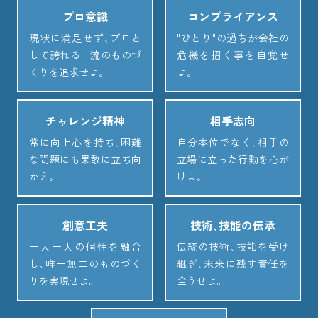
プロ意識
コンプライアンス
現状に満足せず､プロと
"ひとり"の過ちが会社の
して誇れる一流のものづ
危機を招く事を自覚せ
くりを追求せよ｡
よ｡
チャレンジ精神
相手志向
常に向上心を持ち､困難
自分本位でなく､相手の
な問題にも果敢に立ち向
立場に立った行動を心が
かえ｡
けよ｡
創意工夫
技術､技能の伝承
一人一人の個性を融合
伝統の技術､技能を受け
し､唯一無二のものづく
継ぎ､未来に残す責任を
りを実現せよ｡
全うせよ｡