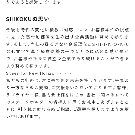
りであると感謝しています｡
SHIKOKUの思い
今後も時代の変化に機敏に対応しつつ､お客様本位の視点
に立った高付加価値を生み出す企業活動に努めて参りま
す｡そして､当社の揺るぎない企業理念とS･H･I･K･O･K･U
の七文字で導く経営姿勢の一つひとつに込めた熱い想い
で､お客様や社会に役立つ企業であり続けることができる
よう努めて参ります｡
Steer for New Horizon･･････
私どもの針路は､常に果て無き未来を指しています｡平素よ
り一方ならぬご愛顧､ご支援をいただいておりますお客様､
サプライヤー様､協力会社様をはじめ､当社に関わるすべて
のステークホルダーの皆様方に厚くお礼申しあげますとと
もに､引き続き変わらぬご指導､ご鞭撻を賜りますようお願
い申しあげます｡