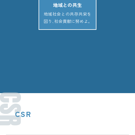
地域との共生
地域社会との共存共栄を
図り､社会貢献に努めよ｡
CSR
CSR